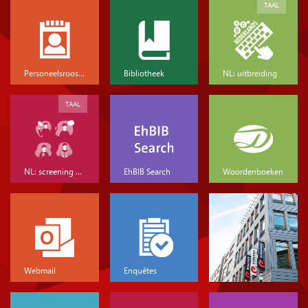
TAAL
Personeelsrooster
Bibliotheek
NL: uitbreiding
TAAL
NL: screening & basis
EhBIB Search
Woordenboeken
Webmail
Enquêtes