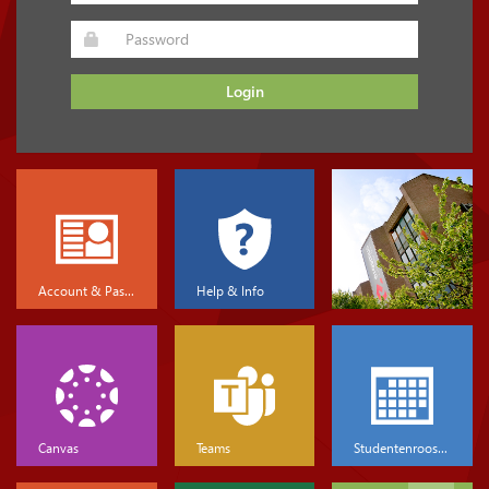
Login
Account & Password
Help & Info
Canvas
Teams
Studentenrooster