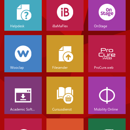
Helpdesk
iBaMaFlex
OnStage
Wooclap
Filesender
ProCure.web
Academic Software
Cursusdienst
Mobility Online