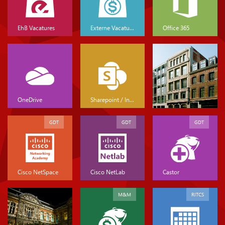
EhB Vacatures
Externe Vacatures
Office 365
OneDrive
Sharepoint / Intranet
GDT
GDT
GDT
Cisco NetSpace
Cisco NetLab
Castor
M&M
RITCS