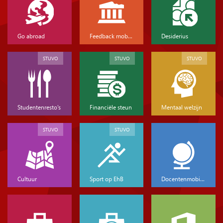
Go abroad
Feedback mobiliteit
Desiderius
STUVO
STUVO
STUVO
Studentenresto's
Financiële steun
Mentaal welzijn
STUVO
STUVO
Cultuur
Sport op EhB
Docentenmobiliteit