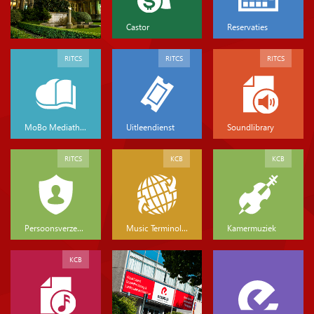
Castor
Reservaties
RITCS
RITCS
RITCS
MoBo Mediatheek
Uitleendienst
Soundlibrary
RITCS
KCB
KCB
Persoonsverzekeringen
Music Terminology
Kamermuziek
KCB