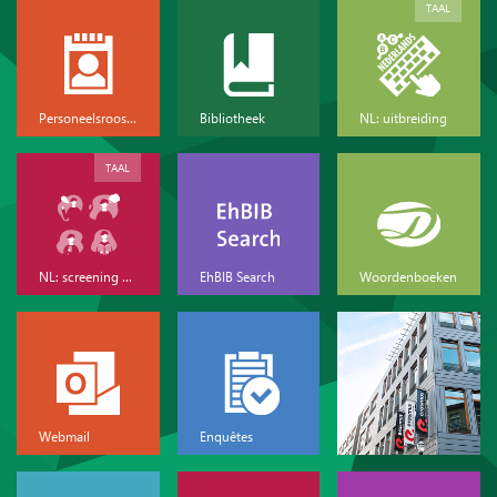
TAAL
Personeelsrooster
Bibliotheek
NL: uitbreiding
TAAL
NL: screening & basis
EhBIB Search
Woordenboeken
Webmail
Enquêtes