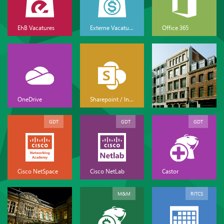
EhB Vacatures
Externe Vacatures
Office 365
OneDrive
Sharepoint / Intranet
GDT
GDT
GDT
Cisco NetSpace
Cisco NetLab
Castor
M&M
RITCS