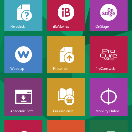
Helpdesk
iBaMaFlex
OnStage
Wooclap
Filesender
ProCure.web
Academic Software
Cursusdienst
Mobility Online