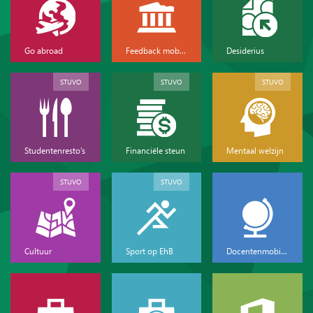
Go abroad
Feedback mobiliteit
Desiderius
STUVO
STUVO
STUVO
Studentenresto's
Financiële steun
Mentaal welzijn
STUVO
STUVO
Cultuur
Sport op EhB
Docentenmobiliteit