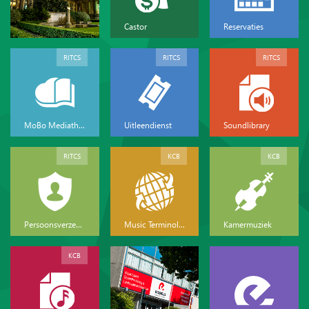
Castor
Reservaties
RITCS
RITCS
RITCS
MoBo Mediatheek
Uitleendienst
Soundlibrary
RITCS
KCB
KCB
Persoonsverzekeringen
Music Terminology
Kamermuziek
KCB