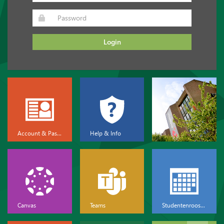
Login
Account & Password
Help & Info
Canvas
Teams
Studentenrooster