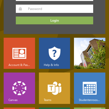
Login
Account & Password
Help & Info
Canvas
Teams
Studentenrooster