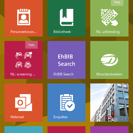
TAAL
Personeelsrooster
Bibliotheek
NL: uitbreiding
TAAL
NL: screening & basis
EhBIB Search
Woordenboeken
Webmail
Enquêtes