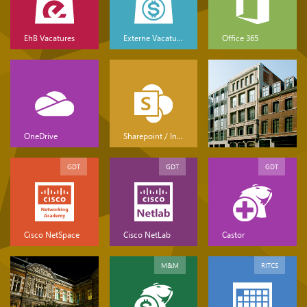
EhB Vacatures
Externe Vacatures
Office 365
OneDrive
Sharepoint / Intranet
GDT
GDT
GDT
Cisco NetSpace
Cisco NetLab
Castor
M&M
RITCS