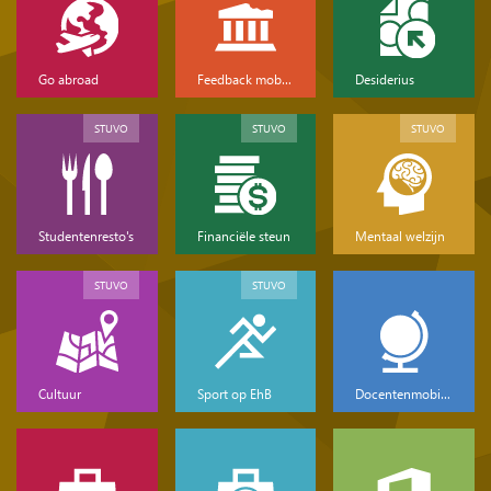
Go abroad
Feedback mobiliteit
Desiderius
STUVO
STUVO
STUVO
Studentenresto's
Financiële steun
Mentaal welzijn
STUVO
STUVO
Cultuur
Sport op EhB
Docentenmobiliteit