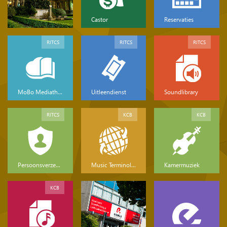
Castor
Reservaties
RITCS
RITCS
RITCS
MoBo Mediatheek
Uitleendienst
Soundlibrary
RITCS
KCB
KCB
Persoonsverzekeringen
Music Terminology
Kamermuziek
KCB