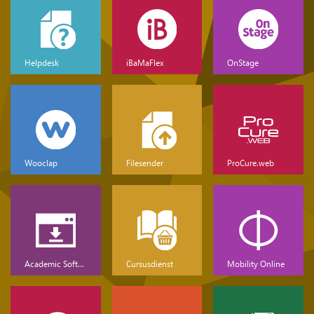
Helpdesk
iBaMaFlex
OnStage
Wooclap
Filesender
ProCure.web
Academic Software
Cursusdienst
Mobility Online