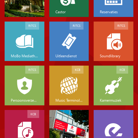
Castor
Reservaties
RITCS
RITCS
RITCS
MoBo Mediatheek
Uitleendienst
Soundlibrary
RITCS
KCB
KCB
Persoonsverzekeringen
Music Terminology
Kamermuziek
KCB