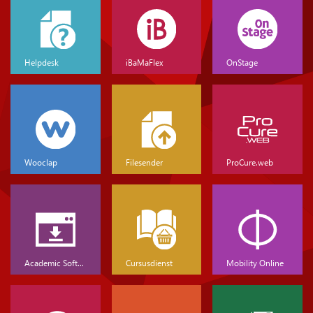
Helpdesk
iBaMaFlex
OnStage
Wooclap
Filesender
ProCure.web
Academic Software
Cursusdienst
Mobility Online