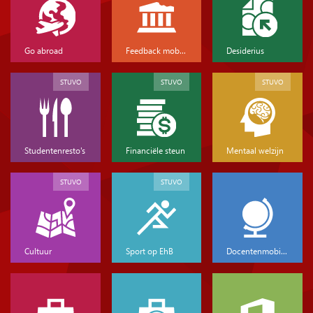
Go abroad
Feedback mobiliteit
Desiderius
STUVO
STUVO
STUVO
Studentenresto's
Financiële steun
Mentaal welzijn
STUVO
STUVO
Cultuur
Sport op EhB
Docentenmobiliteit