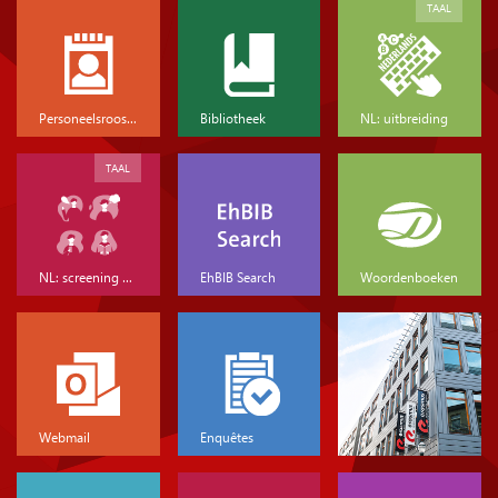
TAAL
Personeelsrooster
Bibliotheek
NL: uitbreiding
TAAL
NL: screening & basis
EhBIB Search
Woordenboeken
Webmail
Enquêtes