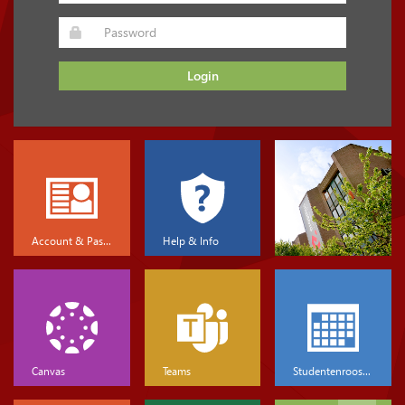
Login
Account & Password
Help & Info
Canvas
Teams
Studentenrooster