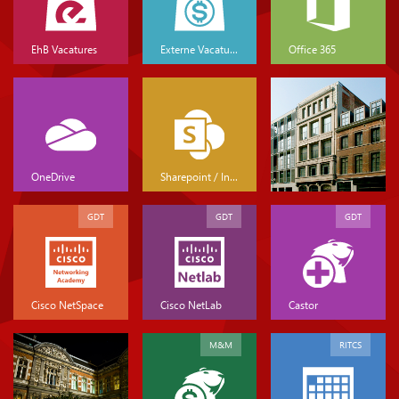
EhB Vacatures
Externe Vacatures
Office 365
OneDrive
Sharepoint / Intranet
GDT
GDT
GDT
Cisco NetSpace
Cisco NetLab
Castor
M&M
RITCS