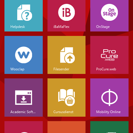
Helpdesk
iBaMaFlex
OnStage
Wooclap
Filesender
ProCure.web
Academic Software
Cursusdienst
Mobility Online