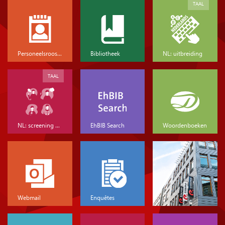
TAAL
Personeelsrooster
Bibliotheek
NL: uitbreiding
TAAL
NL: screening & basis
EhBIB Search
Woordenboeken
Webmail
Enquêtes