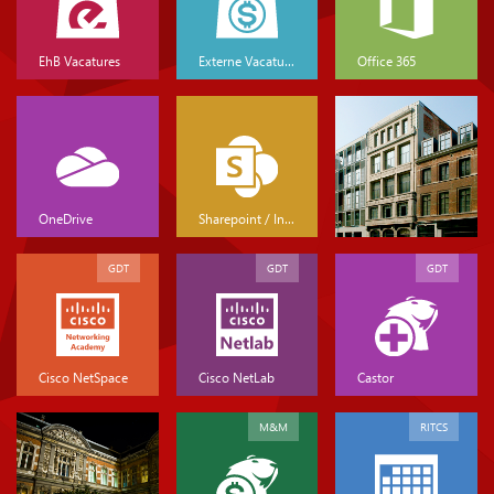
EhB Vacatures
Externe Vacatures
Office 365
OneDrive
Sharepoint / Intranet
GDT
GDT
GDT
Cisco NetSpace
Cisco NetLab
Castor
M&M
RITCS