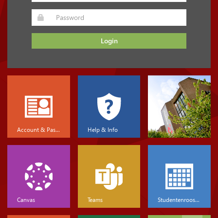
Login
Account & Password
Help & Info
Canvas
Teams
Studentenrooster