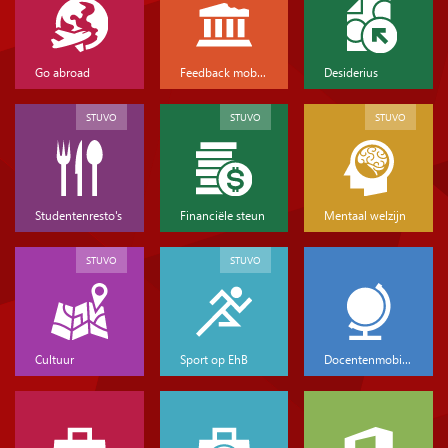
Go abroad
Feedback mobiliteit
Desiderius
STUVO
STUVO
STUVO
Studentenresto's
Financiële steun
Mentaal welzijn
STUVO
STUVO
Cultuur
Sport op EhB
Docentenmobiliteit