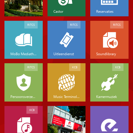
Castor
Reservaties
RITCS
RITCS
RITCS
MoBo Mediatheek
Uitleendienst
Soundlibrary
RITCS
KCB
KCB
Persoonsverzekeringen
Music Terminology
Kamermuziek
KCB