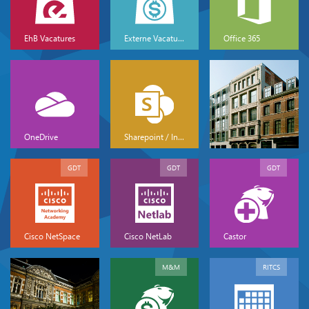
EhB Vacatures
Externe Vacatures
Office 365
OneDrive
Sharepoint / Intranet
GDT
GDT
GDT
Cisco NetSpace
Cisco NetLab
Castor
M&M
RITCS