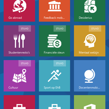
Go abroad
Feedback mobiliteit
Desiderius
STUVO
STUVO
STUVO
Studentenresto's
Financiële steun
Mentaal welzijn
STUVO
STUVO
Cultuur
Sport op EhB
Docentenmobiliteit