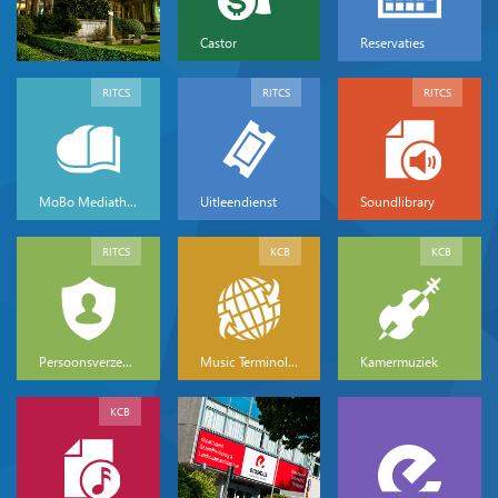
Castor
Reservaties
RITCS
RITCS
RITCS
MoBo Mediatheek
Uitleendienst
Soundlibrary
RITCS
KCB
KCB
Persoonsverzekeringen
Music Terminology
Kamermuziek
KCB