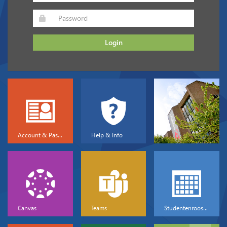
Login
Account & Password
Help & Info
Canvas
Teams
Studentenrooster