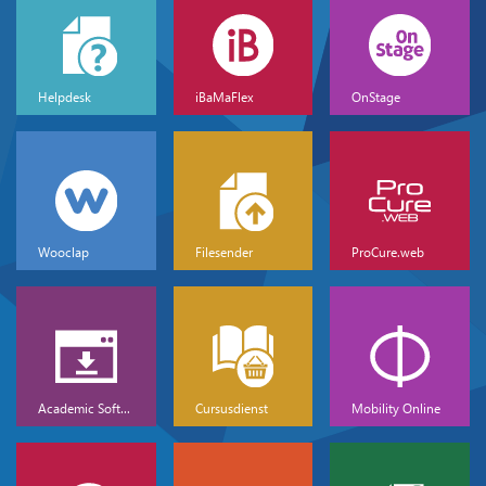
Helpdesk
iBaMaFlex
OnStage
Wooclap
Filesender
ProCure.web
Academic Software
Cursusdienst
Mobility Online