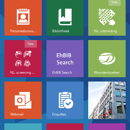
TAAL
Personeelsrooster
Bibliotheek
NL: uitbreiding
TAAL
NL: screening & basis
EhBIB Search
Woordenboeken
Webmail
Enquêtes