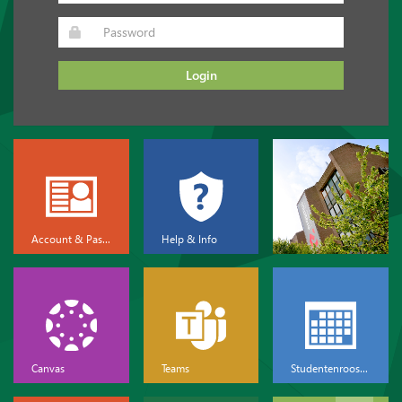
Login
Account & Password
Help & Info
Canvas
Teams
Studentenrooster