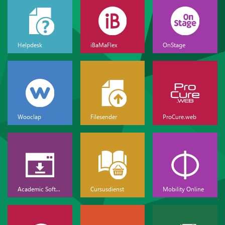
Helpdesk
iBaMaFlex
OnStage
Wooclap
Filesender
ProCure.web
Academic Software
Cursusdienst
Mobility Online