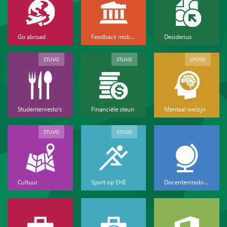
Go abroad
Feedback mobiliteit
Desiderius
STUVO
STUVO
STUVO
Studentenresto's
Financiële steun
Mentaal welzijn
STUVO
STUVO
Cultuur
Sport op EhB
Docentenmobiliteit