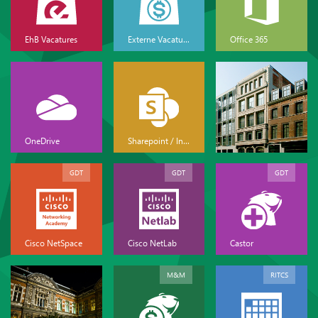
EhB Vacatures
Externe Vacatures
Office 365
OneDrive
Sharepoint / Intranet
GDT
GDT
GDT
Cisco NetSpace
Cisco NetLab
Castor
M&M
RITCS