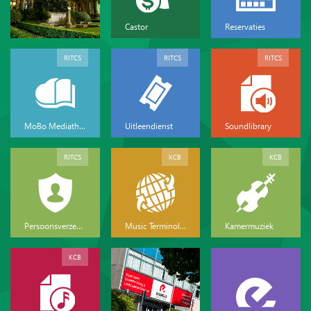
Castor
Reservaties
RITCS
RITCS
RITCS
MoBo Mediatheek
Uitleendienst
Soundlibrary
RITCS
KCB
KCB
Persoonsverzekeringen
Music Terminology
Kamermuziek
KCB