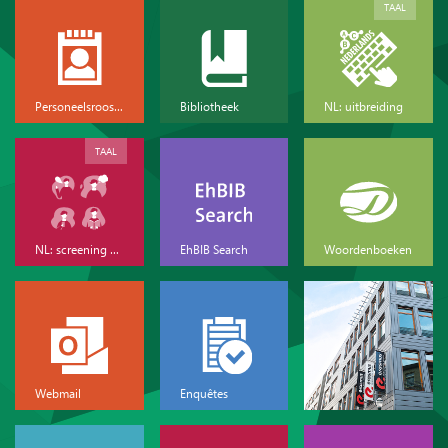
TAAL
Personeelsrooster
Bibliotheek
NL: uitbreiding
TAAL
NL: screening & basis
EhBIB Search
Woordenboeken
Webmail
Enquêtes