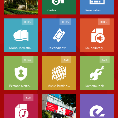
Castor
Reservaties
RITCS
RITCS
RITCS
MoBo Mediatheek
Uitleendienst
Soundlibrary
RITCS
KCB
KCB
Persoonsverzekeringen
Music Terminology
Kamermuziek
KCB