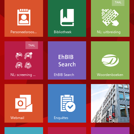
TAAL
Personeelsrooster
Bibliotheek
NL: uitbreiding
TAAL
NL: screening & basis
EhBIB Search
Woordenboeken
Webmail
Enquêtes