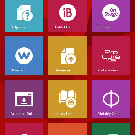
Helpdesk
iBaMaFlex
OnStage
Wooclap
Filesender
ProCure.web
Academic Software
Cursusdienst
Mobility Online