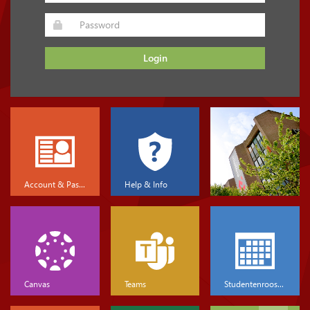
Login
Account & Password
Help & Info
Canvas
Teams
Studentenrooster