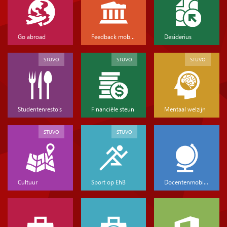
Go abroad
Feedback mobiliteit
Desiderius
STUVO
STUVO
STUVO
Studentenresto's
Financiële steun
Mentaal welzijn
STUVO
STUVO
Cultuur
Sport op EhB
Docentenmobiliteit