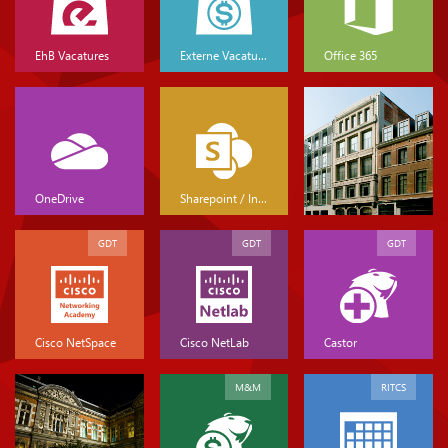
EhB Vacatures
Externe Vacatures
Office 365
OneDrive
Sharepoint / Intranet
GDT
GDT
GDT
Cisco NetSpace
Cisco NetLab
Castor
M&M
RITCS