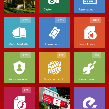
Castor
Reservaties
RITCS
RITCS
RITCS
MoBo Mediatheek
Uitleendienst
Soundlibrary
RITCS
KCB
KCB
Persoonsverzekeringen
Music Terminology
Kamermuziek
KCB