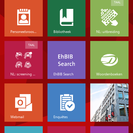
TAAL
Personeelsrooster
Bibliotheek
NL: uitbreiding
TAAL
NL: screening & basis
EhBIB Search
Woordenboeken
Webmail
Enquêtes