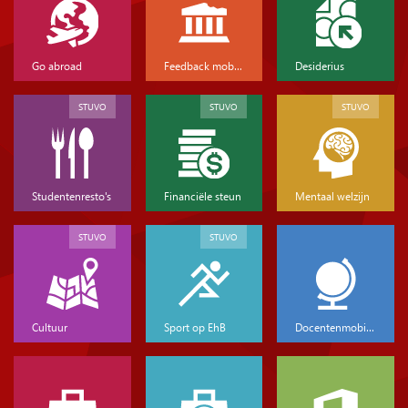
Go abroad
Feedback mobiliteit
Desiderius
STUVO
STUVO
STUVO
Studentenresto's
Financiële steun
Mentaal welzijn
STUVO
STUVO
Cultuur
Sport op EhB
Docentenmobiliteit