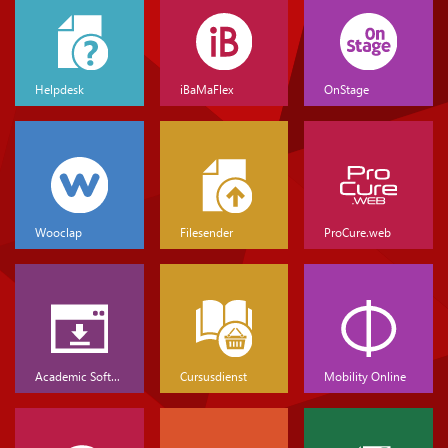
Helpdesk
iBaMaFlex
OnStage
Wooclap
Filesender
ProCure.web
Academic Software
Cursusdienst
Mobility Online