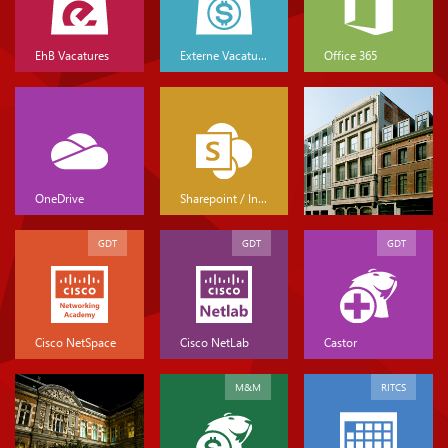
EhB Vacatures
Externe Vacatures
Office 365
OneDrive
Sharepoint / Intranet
GDT
GDT
GDT
Cisco NetSpace
Cisco NetLab
Castor
M&M
RITCS