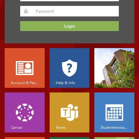
Login
Account & Password
Help & Info
Canvas
Teams
Studentenrooster