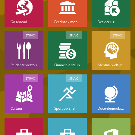
Go abroad
Feedback mobiliteit
Desiderius
STUVO
STUVO
STUVO
Studentenresto's
Financiële steun
Mentaal welzijn
STUVO
STUVO
Cultuur
Sport op EhB
Docentenmobiliteit