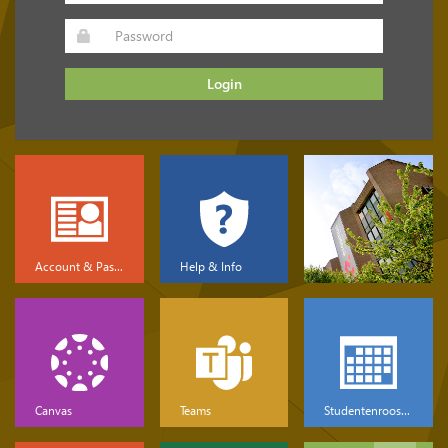
Login
Account & Password
Help & Info
Canvas
Teams
Studentenrooster