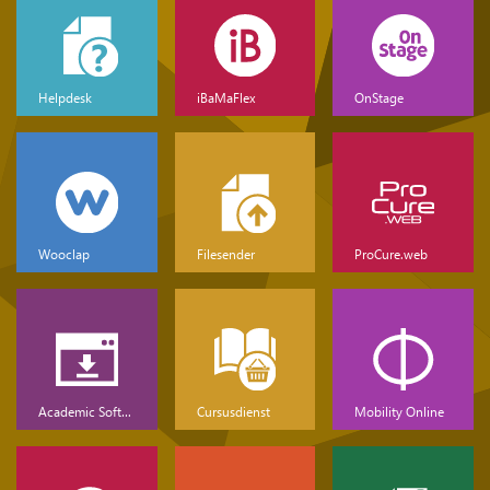
Helpdesk
iBaMaFlex
OnStage
Wooclap
Filesender
ProCure.web
Academic Software
Cursusdienst
Mobility Online