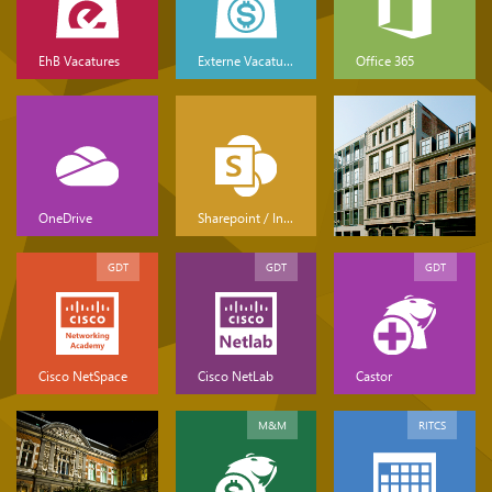
EhB Vacatures
Externe Vacatures
Office 365
OneDrive
Sharepoint / Intranet
GDT
GDT
GDT
Cisco NetSpace
Cisco NetLab
Castor
M&M
RITCS