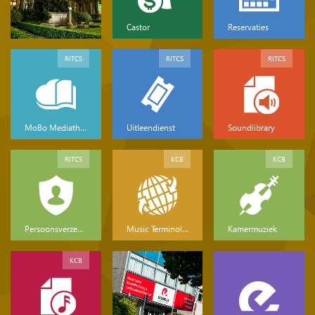
Castor
Reservaties
RITCS
RITCS
RITCS
MoBo Mediatheek
Uitleendienst
Soundlibrary
RITCS
KCB
KCB
Persoonsverzekeringen
Music Terminology
Kamermuziek
KCB