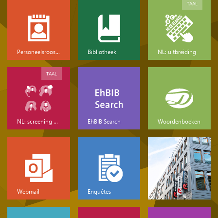
TAAL
Personeelsrooster
Bibliotheek
NL: uitbreiding
TAAL
NL: screening & basis
EhBIB Search
Woordenboeken
Webmail
Enquêtes