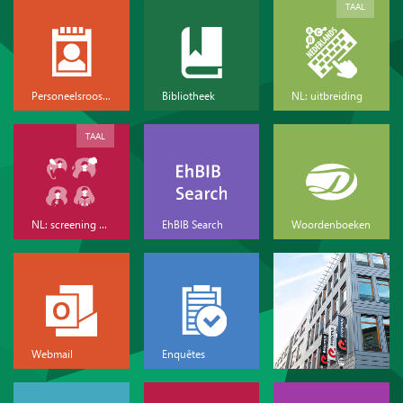
TAAL
Personeelsrooster
Bibliotheek
NL: uitbreiding
TAAL
NL: screening & basis
EhBIB Search
Woordenboeken
Webmail
Enquêtes