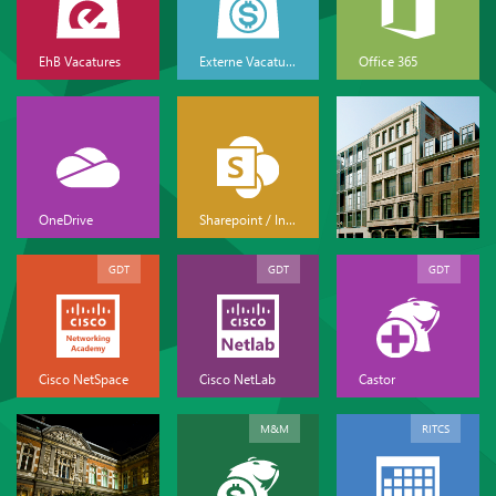
EhB Vacatures
Externe Vacatures
Office 365
OneDrive
Sharepoint / Intranet
GDT
GDT
GDT
Cisco NetSpace
Cisco NetLab
Castor
M&M
RITCS