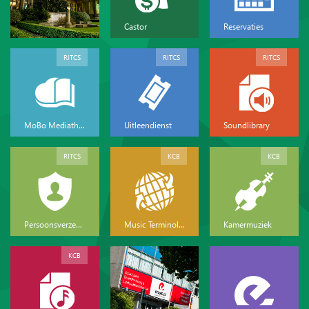
Castor
Reservaties
RITCS
RITCS
RITCS
MoBo Mediatheek
Uitleendienst
Soundlibrary
RITCS
KCB
KCB
Persoonsverzekeringen
Music Terminology
Kamermuziek
KCB