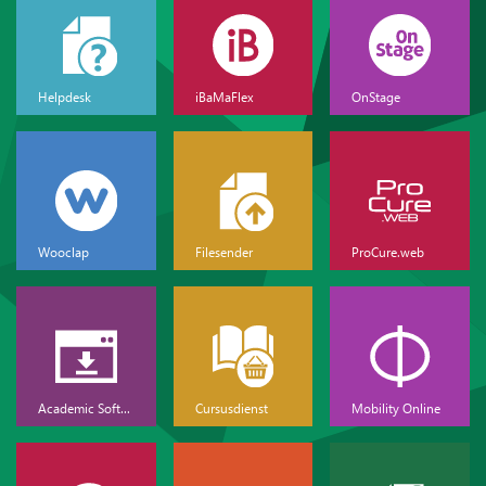
Helpdesk
iBaMaFlex
OnStage
Wooclap
Filesender
ProCure.web
Academic Software
Cursusdienst
Mobility Online