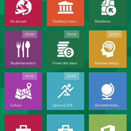
Go abroad
Feedback mobiliteit
Desiderius
STUVO
STUVO
STUVO
Studentenresto's
Financiële steun
Mentaal welzijn
STUVO
STUVO
Cultuur
Sport op EhB
Docentenmobiliteit