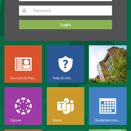
Login
Account & Password
Help & Info
Canvas
Teams
Studentenrooster