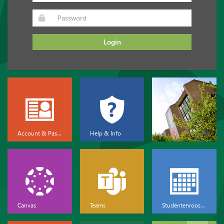
Login
Account & Password
Help & Info
Canvas
Teams
Studentenrooster