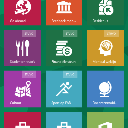
Go abroad
Feedback mobiliteit
Desiderius
STUVO
STUVO
STUVO
Studentenresto's
Financiële steun
Mentaal welzijn
STUVO
STUVO
Cultuur
Sport op EhB
Docentenmobiliteit