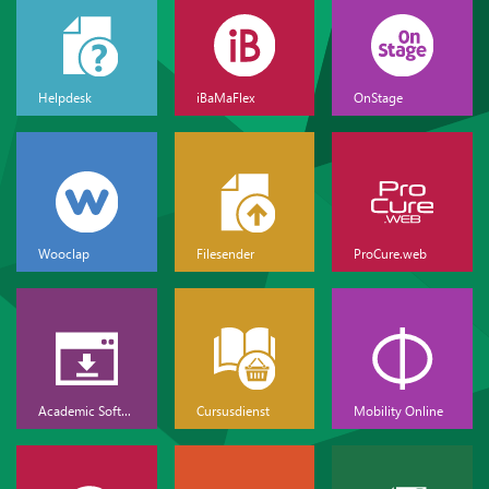
Helpdesk
iBaMaFlex
OnStage
Wooclap
Filesender
ProCure.web
Academic Software
Cursusdienst
Mobility Online