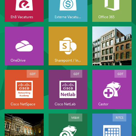
EhB Vacatures
Externe Vacatures
Office 365
OneDrive
Sharepoint / Intranet
GDT
GDT
GDT
Cisco NetSpace
Cisco NetLab
Castor
M&M
RITCS