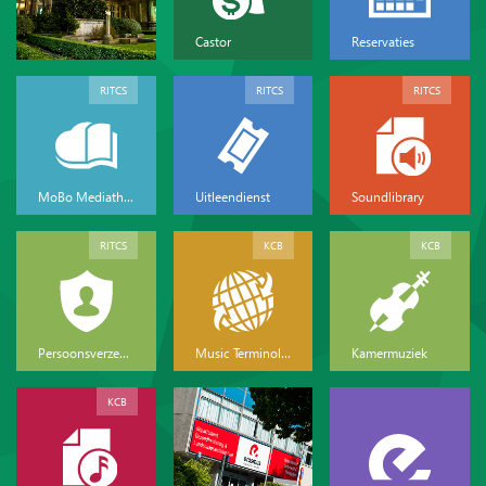
Castor
Reservaties
RITCS
RITCS
RITCS
MoBo Mediatheek
Uitleendienst
Soundlibrary
RITCS
KCB
KCB
Persoonsverzekeringen
Music Terminology
Kamermuziek
KCB