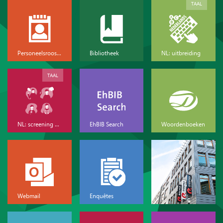
TAAL
Personeelsrooster
Bibliotheek
NL: uitbreiding
TAAL
NL: screening & basis
EhBIB Search
Woordenboeken
Webmail
Enquêtes