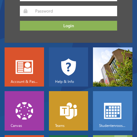
Login
Account & Password
Help & Info
Canvas
Teams
Studentenrooster