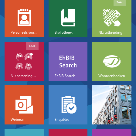
TAAL
Personeelsrooster
Bibliotheek
NL: uitbreiding
TAAL
NL: screening & basis
EhBIB Search
Woordenboeken
Webmail
Enquêtes