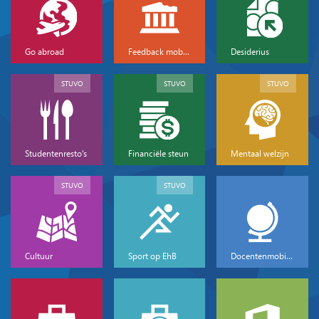
Go abroad
Feedback mobiliteit
Desiderius
STUVO
STUVO
STUVO
Studentenresto's
Financiële steun
Mentaal welzijn
STUVO
STUVO
Cultuur
Sport op EhB
Docentenmobiliteit