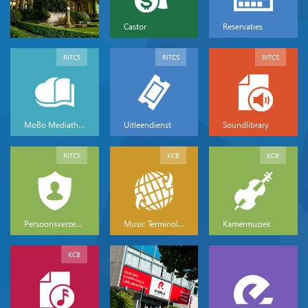
Castor
Reservaties
RITCS
RITCS
RITCS
MoBo Mediatheek
Uitleendienst
Soundlibrary
RITCS
KCB
KCB
Persoonsverzekeringen
Music Terminology
Kamermuziek
KCB