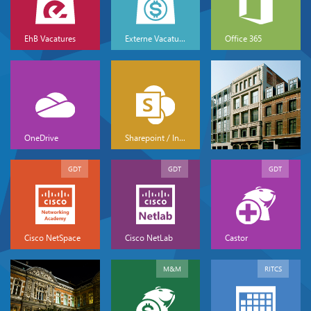
EhB Vacatures
Externe Vacatures
Office 365
OneDrive
Sharepoint / Intranet
GDT
GDT
GDT
Cisco NetSpace
Cisco NetLab
Castor
M&M
RITCS