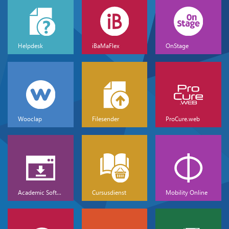
Helpdesk
iBaMaFlex
OnStage
Wooclap
Filesender
ProCure.web
Academic Software
Cursusdienst
Mobility Online